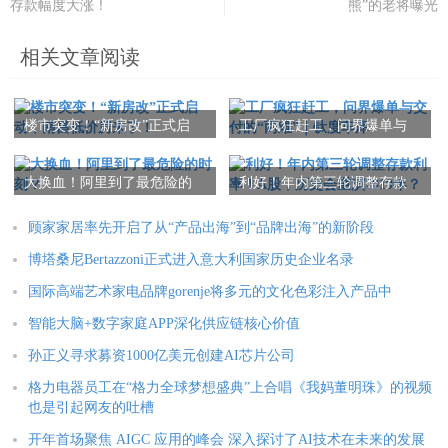
存款幅度大涨！
熊”的老将曝光
相关文章阅读
楼市突变！“新房改”正式启
工厂疯狂赶工，问界爆单与
动，南昌低价房来了！
交付的“两难”｜钛度车库
大换血！阿里到了最危险的
利好！年内第三轮调整存款
时刻？
利率！A股，历史会重演2019
年？
顾家家居率先开启了从“产品出海”到“品牌出海”的新阶段
博塔桑尼Bertazzoni正式进入意大利国家历史企业名录
国际高端艺术家电品牌gorenje将多元的文化色彩注入产品中
智能大脑+数字家庭APP深化供应链核心价值
孙正义寻求募资1000亿美元创建AI芯片公司
格力电器员工在“格力全球梦想盛典”上合唱《我妈董明珠》的视频
也是引起网友的吐槽
开年首场聚焦 AIGC 应用的峰会 深入探讨了AI技术在未来的发展