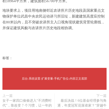
积18964平方米，建筑面积56700平方米。
地块要求上，项目用地南侧邻近农讲所片历史地段及国家重点文
物保护单位武昌中央农民运动讲习所旧址，新建建筑高度应控制
在80米以内，且不突破农讲所主入口视角现状建筑背景轮廓线，
并保证建筑风貌与农讲所片历史地段相协调。
标签：
后台-系统设置-扩展变量-手机广告位-内容正文底部
上一篇
下一篇
女子一家四口偷偷进入“不消费时
最后决战！6位基金经理参与角
代”，靠改变 7 个习惯，让一年的
逐，年度冠军花落谁家？“穿越牛